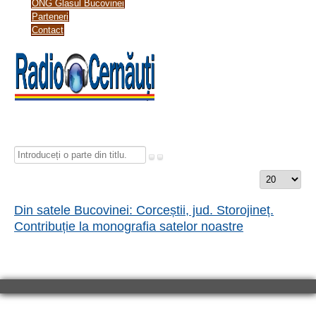
ONG Glasul Bucovinei
Parteneri
Contact
Introduceți
o
Afișare
parte
#
din
Din satele Bucovinei: Corceștii, jud. Storojineț.
titlu.
Contribuție la monografia satelor noastre