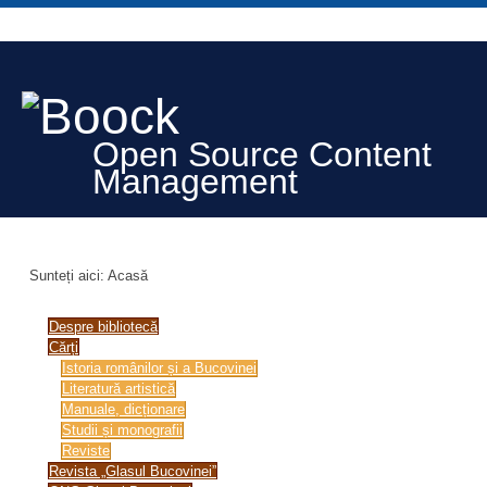
Open Source Content
Management
Sunteți aici:
Acasă
Despre bibliotecă
Cărți
Istoria românilor și a Bucovinei
Literatură artistică
Manuale, dicționare
Studii și monografii
Reviste
Revista „Glasul Bucovinei”