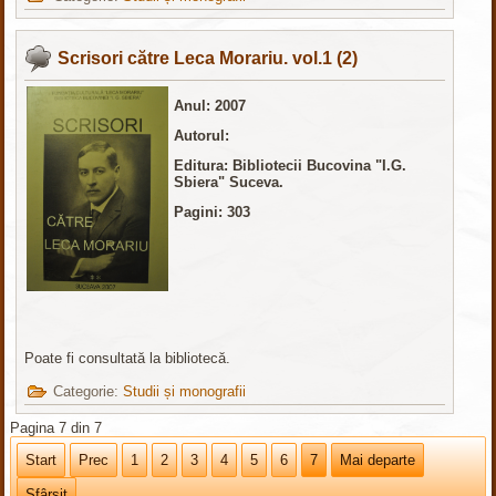
Scrisori către Leca Morariu. vol.1 (2)
Anul: 2007
Autorul:
Editura:
Bibliotecii Bucovina "I.G.
Sbiera" Suceva.
Pagini: 303
Poate fi consultată la bibliotecă.
Categorie:
Studii și monografii
Pagina 7 din 7
Start
Prec
1
2
3
4
5
6
7
Mai departe
Sfârșit