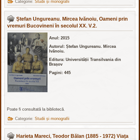
Categorie:
Studii și monografii
Ștefan Ungureanu. Mircea Ivănoiu, Oameni prin
vremuri Bucovineni în secolul XX. V.2.
Anul: 2015
Autorul: Ștefan Ungureanu. Mircea
Ivănoiu.
Editura: Universității Transilvania din
Brașov
Pagini: 445
Poate fi consultată la bibliotecă.
Categorie:
Studii și monografii
Harieta Mareci, Teodor Bălan (1885 - 1972) Viața