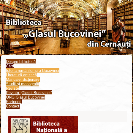
Despre bibliotecă
Cărți
Istoria românilor și a Bucovinei
Literatură artistică
Manuale, dicționare
Studii și monografii
Reviste
Revista „Glasul Bucovinei”
ONG Glasul Bucovinei
Parteneri
Contact