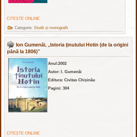
CITEȘTE ONLINE
Categorie:
Studii și monografii
Ion Gumenâi, „Istoria ţinutului Hotin (de la origini
până la 1806)”
Anul:2002
Autor: I. Gumenâi
Editura: Civitas Chișinău
Pagini: 304
CITEȘTE ONLINE