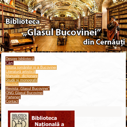
Despre bibliotecă
Cărți
Istoria românilor și a Bucovinei
Literatură artistică
Manuale, dicționare
Studii și monografii
Reviste
Revista „Glasul Bucovinei”
ONG Glasul Bucovinei
Parteneri
Contact