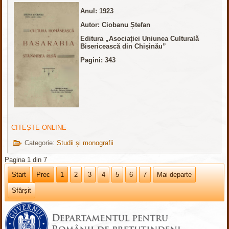
Anul:
1923
Autor: Ciobanu Ștefan
Editura „Asociației Uniunea Culturală
Bisericească din Chișinău”
Pagini: 343
CITEȘTE ONLINE
Categorie:
Studii și monografii
Pagina 1 din 7
Start
Prec
1
2
3
4
5
6
7
Mai departe
Sfârșit