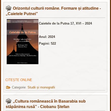
Orizontul culturii române. Formare și atitudine -
„Caietele Putnei”
Caietele de la Putna 17, XVI – 2024
Anul: 2024
Pagini: 522
CITEȘTE ONLINE
Categorie:
Studii și monografii
„Cultura românească în Basarabia sub
stăpânirea rusă” - Ciobanu Ștefan