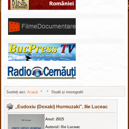
Sunteți aici:
Acasă
Studii și monografii
Шаблоны для Joomla 3
здесь
„Eudoxiu (Doxaki) Hurmuzaki”, Ilie Luceac
Anul: 2015
Autorul: Ilie Luceac