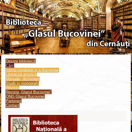
Despre bibliotecă
Cărți
Istoria românilor și a Bucovinei
Literatură artistică
Manuale, dicționare
Studii și monografii
Reviste
Revista „Glasul Bucovinei”
ONG Glasul Bucovinei
Parteneri
Contact