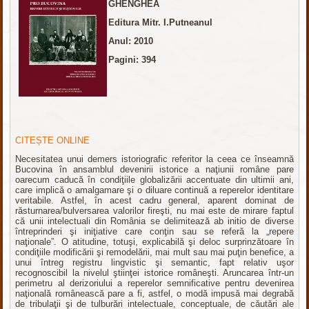
GHENGHEA
Editura Mitr. I.Putneanul
Anul: 2010
Pagini: 394
CITEȘTE ONLINE
Necesitatea unui demers istoriografic referitor la ceea ce înseamnă
Bucovina în ansamblul devenirii istorice a naţiunii române pare
oarecum caducă în condiţiile globalizării accentuate din ultimii ani,
care implică o amalgamare şi o diluare continuă a reperelor identitare
veritabile. Astfel, în acest cadru general, aparent dominat de
răsturnarea/bulversarea valorilor fireşti, nu mai este de mirare faptul
că unii intelectuali din România se delimitează ab initio de diverse
întreprinderi şi iniţiative care conţin sau se referă la „repere
naţionale”. O atitudine, totuşi, explicabilă şi deloc surprinzătoare în
condiţiile modificării şi remodelării, mai mult sau mai puţin benefice, a
unui întreg registru lingvistic şi semantic, fapt relativ uşor
recognoscibil la nivelul ştiinţei istorice româneşti. Aruncarea într-un
perimetru al derizoriului a reperelor semnificative pentru devenirea
naţională românească pare a fi, astfel, o modă impusă mai degrabă
de tribulaţii şi de tulburări intelectuale, conceptuale, de căutări ale