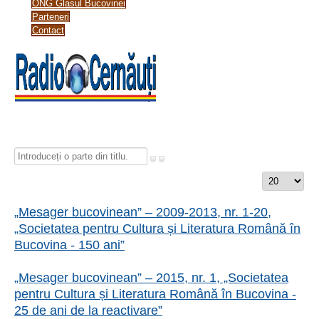
ONG Glasul Bucovinei
Parteneri
Contact
Introduceți
o
Afișare
parte
#
din
„Mesager bucovinean” – 2009-2013, nr. 1-20,
titlu.
„Societatea pentru Cultura și Literatura Română în
Bucovina - 150 ani”
„Mesager bucovinean” – 2015, nr. 1, „Societatea
pentru Cultura și Literatura Română în Bucovina -
25 de ani de la reactivare”