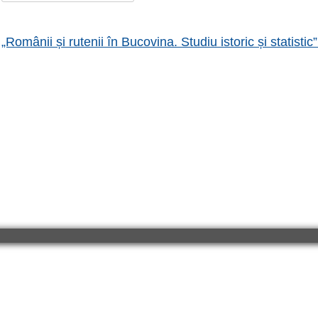
o
parte
„Românii și rutenii în Bucovina. Studiu istoric și statistic”
din
titlu.