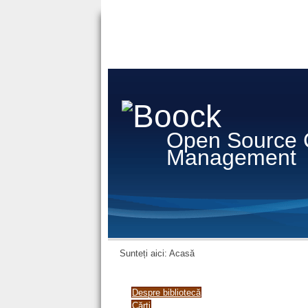
Open Source 
Management
Sunteți aici:
Acasă
Despre bibliotecă
Cărți