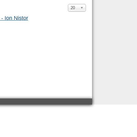
Afișare
20
#
 - Ion Nistor