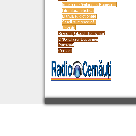
Istoria românilor și a Bucovinei
Literatură artistică
Manuale, dicționare
Studii și monografii
Reviste
Revista „Glasul Bucovinei”
ONG Glasul Bucovinei
Parteneri
Contact