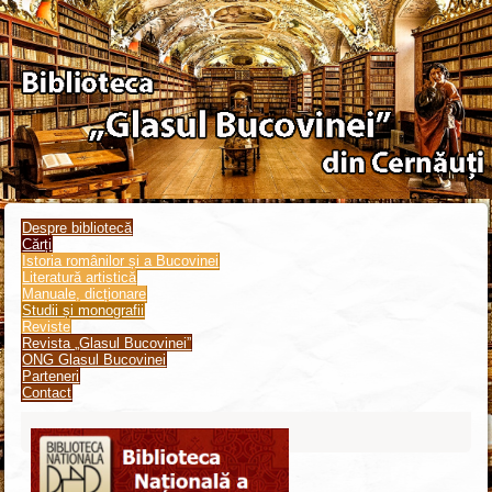
Despre bibliotecă
Cărți
Istoria românilor și a Bucovinei
Literatură artistică
Manuale, dicționare
Studii și monografii
Reviste
Revista „Glasul Bucovinei”
ONG Glasul Bucovinei
Parteneri
Contact