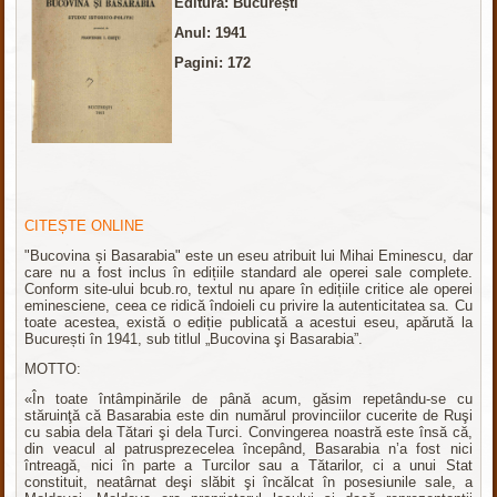
Editura: București
Anul: 1941
Pagini: 172
CITEȘTE ONLINE
"Bucovina și Basarabia" este un eseu atribuit lui Mihai Eminescu, dar
care nu a fost inclus în edițiile standard ale operei sale complete.
Conform site-ului bcub.ro, textul nu apare în edițiile critice ale operei
eminesciene, ceea ce ridică îndoieli cu privire la autenticitatea sa. Cu
toate acestea, există o ediție publicată a acestui eseu, apărută la
București în 1941, sub titlul „Bucovina şi Basarabia”.
MOTTO:
«În toate întâmpinările de până acum, găsim repetându-se cu
stăruinţă că Basarabia este din numărul provinciilor cucerite de Ruşi
cu sabia dela Tătari şi dela Turci. Convingerea noastră este însă că,
din veacul al patrusprezecelea începând, Basarabia n’a fost nici
întreagă, nici în parte a Turcilor sau a Tătarilor, ci a unui Stat
constituit, neatârnat deşi slăbit şi încălcat în posesiunile sale, a